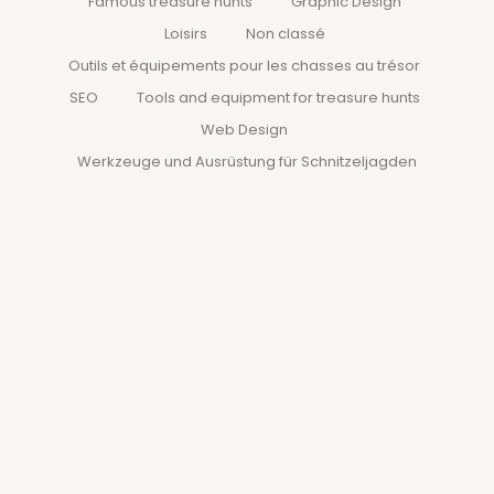
Famous treasure hunts
Graphic Design
Loisirs
Non classé
Outils et équipements pour les chasses au trésor
SEO
Tools and equipment for treasure hunts
Web Design
Werkzeuge und Ausrüstung für Schnitzeljagden