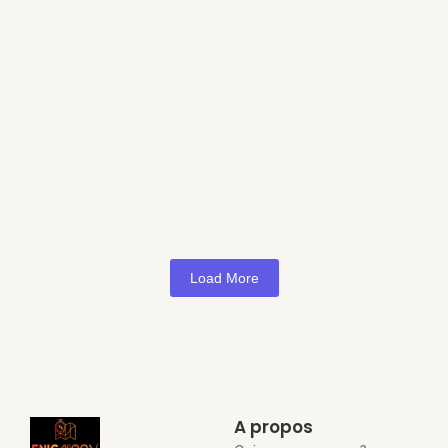
Les meilleurs équipements à avoir
23 novembre 2023
/
Les meilleurs équipements pour une chasse au trésor
en extérieur Credit Photos : Rachel Claire Participer à
une chasse au trésor en extérieur est une superbe...
Read More
Load More
A propos