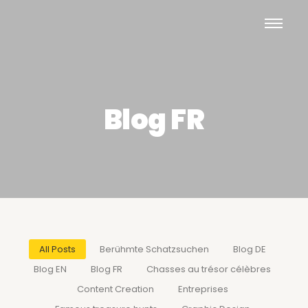
Blog FR
All Posts
Berühmte Schatzsuchen
Blog DE
Blog EN
Blog FR
Chasses au trésor célèbres
Content Creation
Entreprises