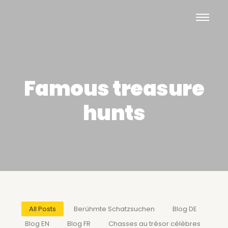
Famous treasure
hunts
All Posts
Berühmte Schatzsuchen
Blog DE
Blog EN
Blog FR
Chasses au trésor célèbres