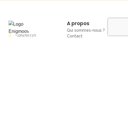
A propos
Qui sommes-nous ?
+33647922371
Contact
Conditions générales de
contact@enigmoov.com
vente (CGV)
5, rue de la coopérative
Politique de
Confidentialité (RGPD)
67000 Strasbourg
Conditions générales
d'utilisation (CGU)
Politique de cookies
Mentions légales
Services
Entreprises
Partenaires / Licences
Groupes privés
Boutique
Blog