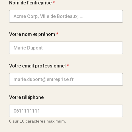
Nom de l'entreprise
*
Votre nom et prénom
*
*
Votre email professionnel
*
d
e
l
'
e
n
Votre téléphone
t
r
e
p
0 sur 10 caractères maximum.
r
i