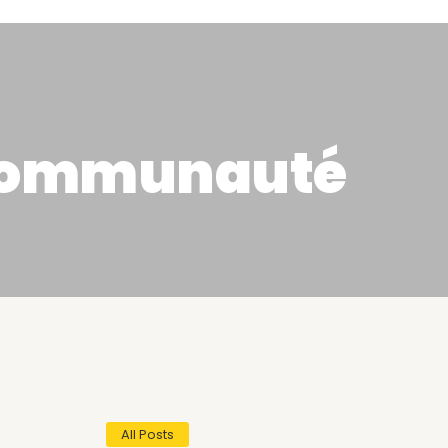
ommunauté
All Posts