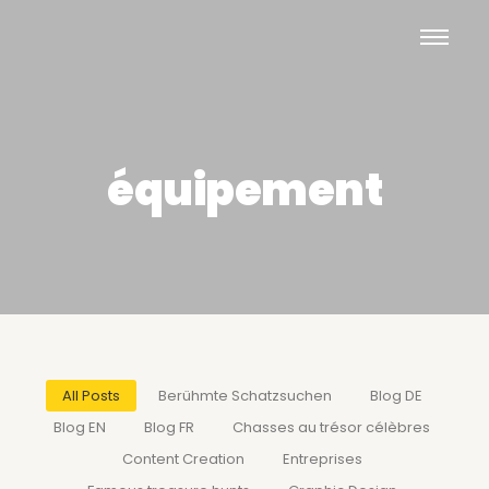
équipement
All Posts
Berühmte Schatzsuchen
Blog DE
Blog EN
Blog FR
Chasses au trésor célèbres
Content Creation
Entreprises