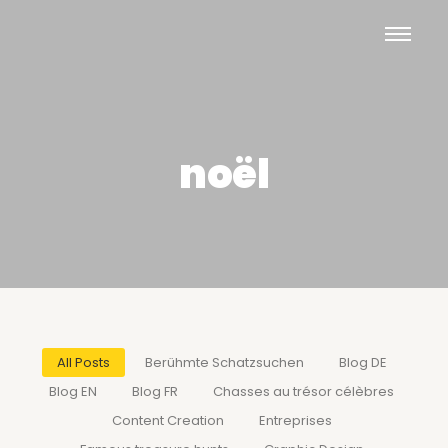
noël
All Posts
Berühmte Schatzsuchen
Blog DE
Blog EN
Blog FR
Chasses au trésor célèbres
Content Creation
Entreprises