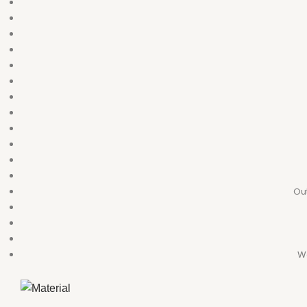
Out
We