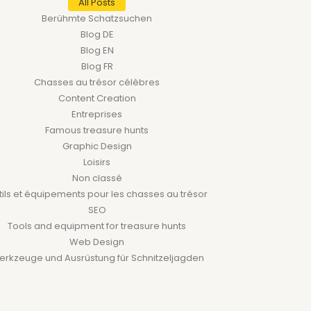
All Posts
Berühmte Schatzsuchen
Blog DE
Blog EN
Blog FR
Chasses au trésor célèbres
Content Creation
Entreprises
Famous treasure hunts
Graphic Design
Loisirs
Non classé
ils et équipements pour les chasses au trésor
SEO
Tools and equipment for treasure hunts
Web Design
rkzeuge und Ausrüstung für Schnitzeljagden