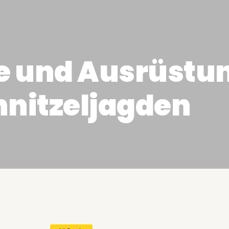
 und Ausrüstun
hnitzeljagden