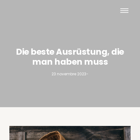
Die beste Ausrüstung, die
man haben muss
23 novembre 2023
-