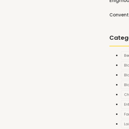
Enigmoov
Convent
Categ
Be
Bl
Bl
Bl
Ch
En
Fa
Loi