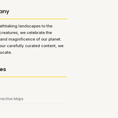
any
athtaking landscapes to the
creatures, we celebrate the
 and magnificence of our planet.
ur carefully curated content, we
ucate.
res
eractive Maps