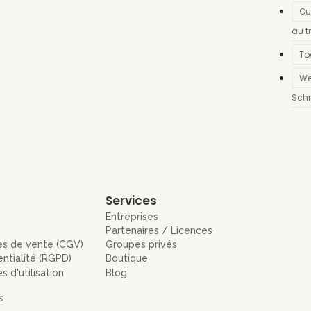
Ou
au t
To
We
Schn
Services
Entreprises
Partenaires / Licences
es de vente (CGV)
Groupes privés
entialité (RGPD)
Boutique
 d'utilisation
Blog
s