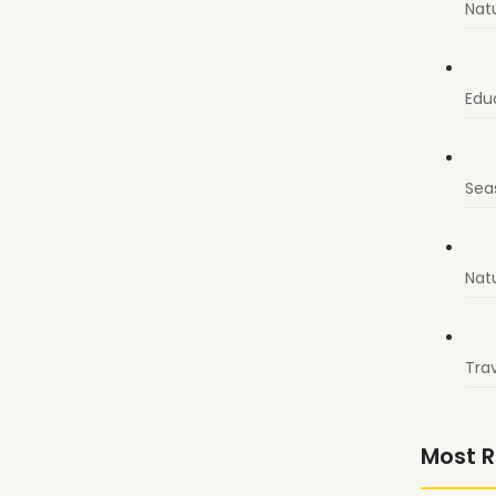
Nat
Educ
Sea
Nat
Trav
Most R