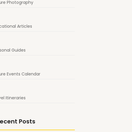
ure Photography
ational Articles
sonal Guides
ure Events Calendar
el Itineraries
ecent Posts