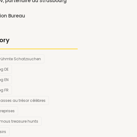
, partenaire du Strasbourg
ion Bureau
ory
rühmte Schatzsuchen
og DE
og EN
og FR
asses au trésor célèbres
treprises
mous treasure hunts
sirs