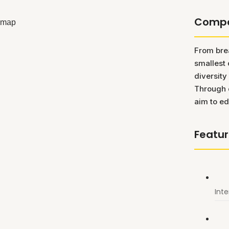
Comp
From bre
smallest 
diversity
Through o
aim to ed
Featu
Int