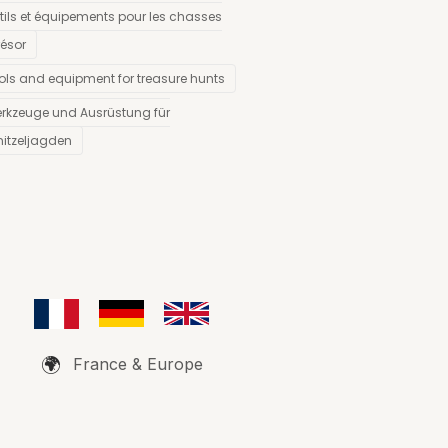
tils et équipements pour les chasses
résor
ols and equipment for treasure hunts
rkzeuge und Ausrüstung für
itzeljagden
🌍
France & Europe