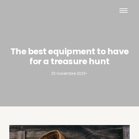
The best equipment to have
for a treasure hunt
23 novembre 2023
-